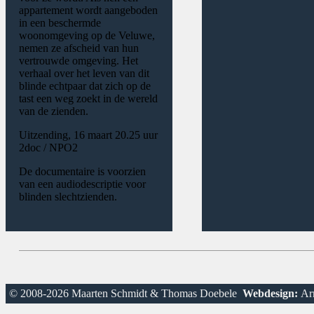
appartement wordt aangeboden
in een beschermde
woonomgeving op de Veluwe,
nemen ze afscheid van hun
vertrouwde omgeving. Het
verhaal over het leven van dit
blinde echtpaar dat zich op de
tast een weg zoekt in de wereld
van de zienden.
Uitzending, 16 maart 20.25 uur
2doc / NPO2
De documentaire is voorzien
van een audiodescriptie voor
blinden slechtzienden.
© 2008-2026 Maarten Schmidt & Thomas Doebele
Webdesign:
Arn