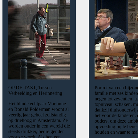
OP DE TAST, Tussen
Portret van een bijzon
Verbeelding en Herinnering
familie met zes kinde
negen tot zeventien ja
Het blinde echtpaar Marianne
topniveau schaken, m
en Ronald Polderman woont al
dankzij thuisonderwijs
veertig jaar geheel zelfstandig
het voor de kinderen,
op driehoog in Amsterdam. Ze
ouders, om deze ambi
worden ouder in een wereld die
opvoeding bij te benen
steeds drukker, bedreigender
houden en waar te ma
voor ze wordt. Als hen een