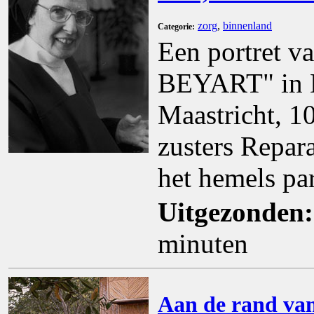
zorg
,
binnenland
Categorie:
Een portret v
BEYART" in M
Maastricht, 1
zusters Repar
het hemels pa
Uitgezonden:
minuten
Aan de rand van