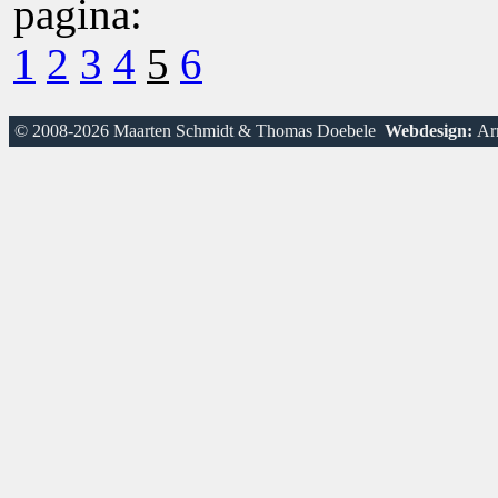
pagina:
1
2
3
4
5
6
© 2008-2026 Maarten Schmidt & Thomas Doebele
Webdesign:
Arn