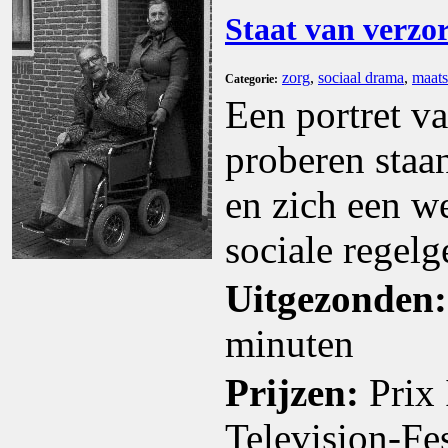
Staat van verzo
zorg
,
sociaal drama
,
maats
Categorie:
Een portret v
proberen staa
en zich een w
sociale regel
Uitgezonden:
minuten
Prijzen:
Prix 
Television-Fe