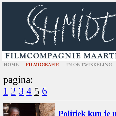
pagina:
1
2
3
4
5
6
Politiek kun je 