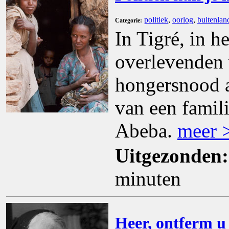
politiek
,
oorlog
,
buitenlan
Categorie:
In Tigré, in 
overlevenden 
hongersnood 
van een famili
Abeba.
meer 
Uitgezonden:
minuten
Heer, ontferm u 