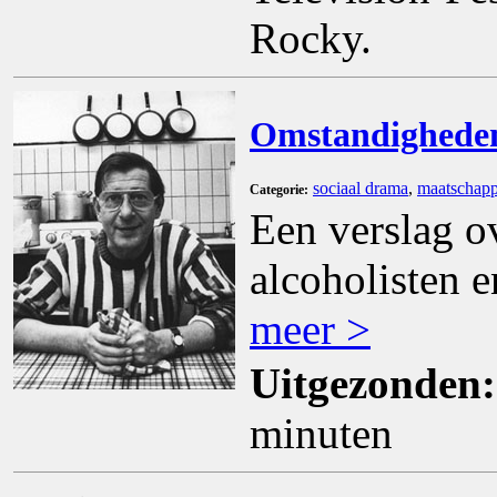
Rocky.
Omstandigheden
sociaal drama
,
maatschapp
Categorie:
Een verslag ov
alcoholisten 
meer >
Uitgezonden:
minuten