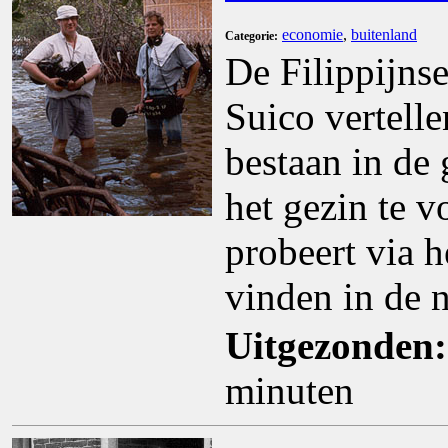
economie
,
buitenland
Categorie:
De Filippijns
Suico vertell
bestaan in de 
het gezin te v
probeert via h
vinden in de 
Uitgezonden:
minuten